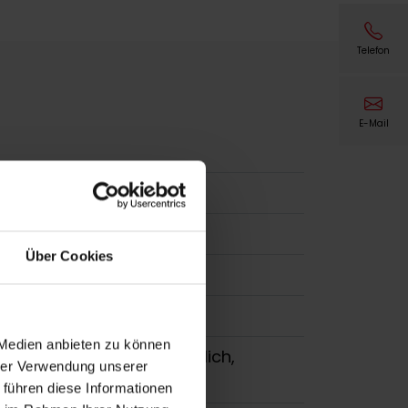
Telefon
E-Mail
Über Cookies
 Medien anbieten zu können
 175, 200, 240 mm erhältlich,
hrer Verwendung unserer
um-Frontblende, weiß
 führen diese Informationen