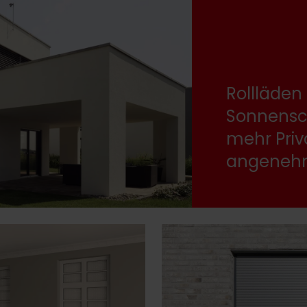
Rollläden 
Sonnensc
mehr Priv
angeneh