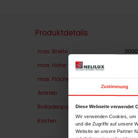
Produktdetails
max. Breite
300
max. Höhe
350
max. Fläche
9.3 
Zustimmung
Antrieb
Funk
Rolladenpanzer
Alum
Diese Webseite verwendet 
Wir verwenden Cookies, um I
Kasten
Hohl
und die Zugriffe auf unsere 
opti
Website an unsere Partner fü