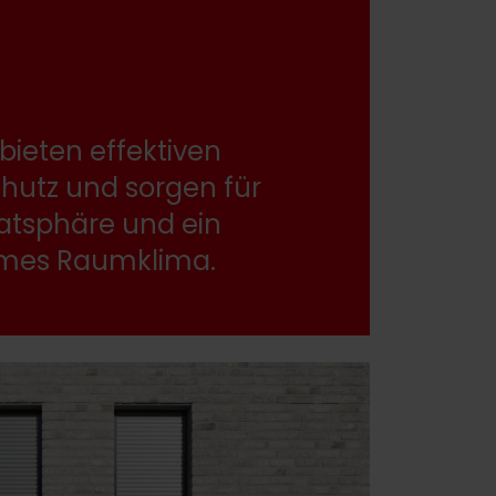
bieten effektiven
hutz und sorgen für
atsphäre und ein
mes Raumklima.