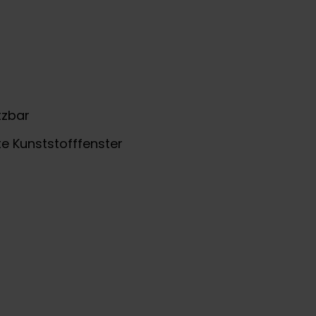
tzbar
rte Kunststofffenster