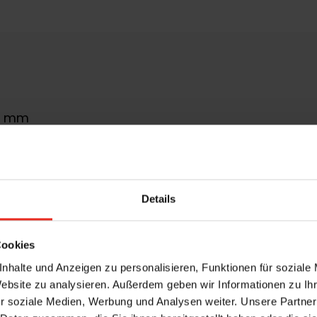
0 mm
0 mm
m²
Details
motor, Gurt, Kurbel, WMS Funkmotor
inium, Kunststoff
Cookies
nhalte und Anzeigen zu personalisieren, Funktionen für soziale
kammerprofile aus Kunststoff, in den Kastengrößen
Website zu analysieren. Außerdem geben wir Informationen zu I
onal foliert, bzw. mit pulverbeschichteter Alumini
r soziale Medien, Werbung und Analysen weiter. Unsere Partner