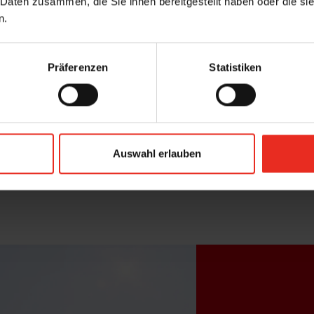
 Daten zusammen, die Sie ihnen bereitgestellt haben oder die s
n
n.
erung, bei Austausch der Fenster, Neubau
Präferenzen
Statistiken
insam mit dem Fenster
befestigung, Statikkonsolen
Auswahl erlauben