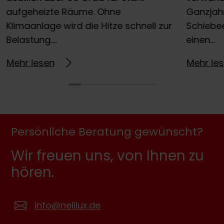
aufgeheizte Räume. Ohne
Ganzjah
Klimaanlage wird die Hitze schnell zur
Schiebe
Belastung….
einen…
Mehr lesen
Mehr le
Persönliche Beratung gewünscht?
Wir freuen uns, von Ihnen zu
hören.
info@nelilux.de