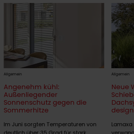
Allgemein
Allgemein
Angenehm kühl:
Neue 
Außenliegender
Schie
Sonnenschutz gegen die
Dachsy
Sommerhitze
design
Im Juni sorgten Temperaturen von
Lamaxa
deutlich über 35 Grad für stark
verwande