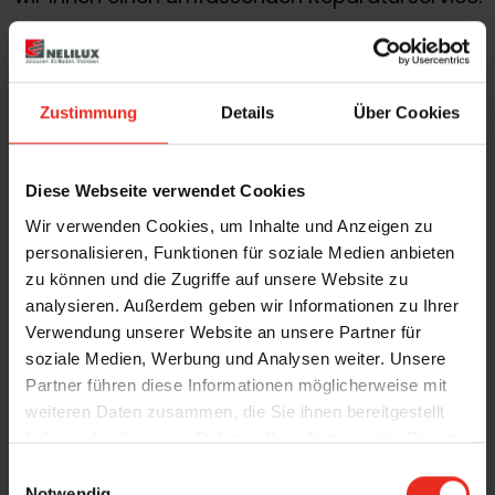
Zustimmung
Details
Über Cookies
Diese Webseite verwendet Cookies
Breite Produktpalette
Wir verwenden Cookies, um Inhalte und Anzeigen zu
personalisieren, Funktionen für soziale Medien anbieten
Sie sind auf der Suche nach
individuellen
zu können und die Zugriffe auf unsere Website zu
Sonnenschutzlösungen
für Ihr Zuhause? Dann
analysieren. Außerdem geben wir Informationen zu Ihrer
sind Sie bei uns genau richtig! Wir bieten Ihnen
Verwendung unserer Website an unsere Partner für
soziale Medien, Werbung und Analysen weiter. Unsere
viele Lösungen für Ihre Oase des
Partner führen diese Informationen möglicherweise mit
Wohlbefindens.
weiteren Daten zusammen, die Sie ihnen bereitgestellt
haben oder die sie im Rahmen Ihrer Nutzung der Dienste
gesammelt haben.
E
Notwendig