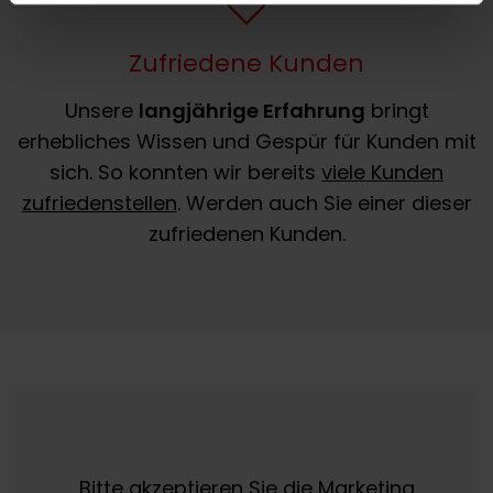
Zufriedene Kunden
Unsere
langjährige Erfahrung
bringt
erhebliches Wissen und Gespür für Kunden mit
sich. So konnten wir bereits
viele Kunden
zufriedenstellen
. Werden auch Sie einer dieser
zufriedenen Kunden.
Bitte akzeptieren Sie die
Marketing