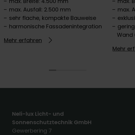
max. Breite: 4.500 mm
max. B
max. Ausfall: 2.500 mm
max. A
sehr flache, kompakte Bauweise
exklus
harmonische Fassadenintegration
gerin
Wand 
Mehr erfahren
Mehr er
Neli-lux Licht- und
Sonnenschutztechnik GmbH
Gewerbering 7