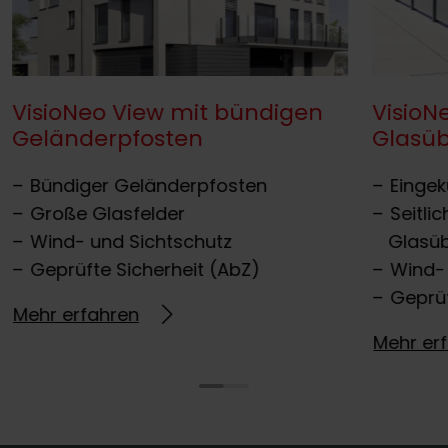
VisioNeo View mit bündigen
VisioN
Geländerpfosten
Glasü
Bündiger Geländerpfosten
Eingek
Große Glasfelder
Seitli
Wind- und Sichtschutz
Glasü
Geprüfte Sicherheit (AbZ)
Wind-
Geprüf
Mehr erfahren
Mehr er