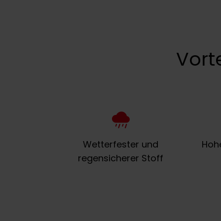
w
a
h
l
Vort
Wetterfester und
Hohe
regensicherer Stoff