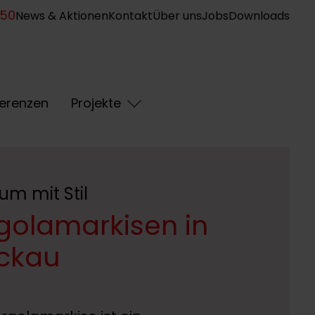
950
News & Aktionen
Kontakt
Über uns
Jobs
Downloads
erenzen
Projekte
um mit Stil
golamarkisen in
ckau