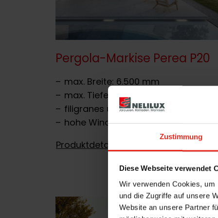
Pergola-Markise Perea P20
max. Breite: 6.500 mm
max. Tiefe: 6.000 mm
filigranes und stylisches Design
hohe Windstabilität
Zustimmung
Produktdetails
Diese Webseite verwendet 
Wir verwenden Cookies, um I
und die Zugriffe auf unsere 
Website an unsere Partner fü