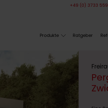
+49 (0) 3733 55
Produkte
Ratgeber
Ref
Freira
Per
Zwi