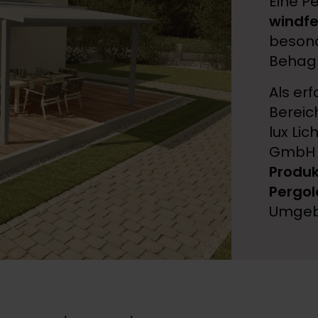
Eine P
windfe
beson
Behagli
Als er
Bereic
lux Li
GmbH 
Produ
Pergo
Umgeb