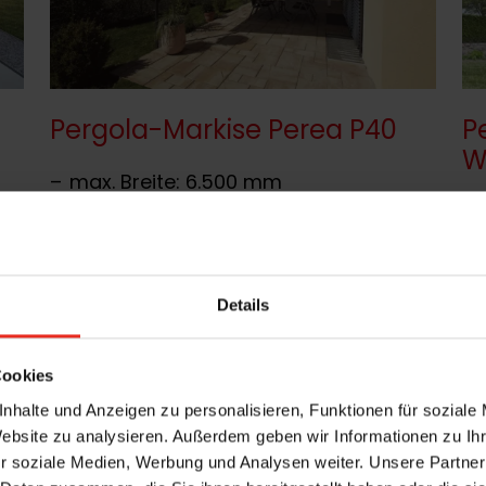
Pergola-Markise Perea P40
P
W
max. Breite: 6.500 mm
max. Tiefe: 7.000 mm
mit geraden oder gebogenen
Führungsschienen
Führung ohne seitlichen Lichtspalt
Details
Produktdetails
Pr
Cookies
nhalte und Anzeigen zu personalisieren, Funktionen für soziale
Website zu analysieren. Außerdem geben wir Informationen zu I
r soziale Medien, Werbung und Analysen weiter. Unsere Partner