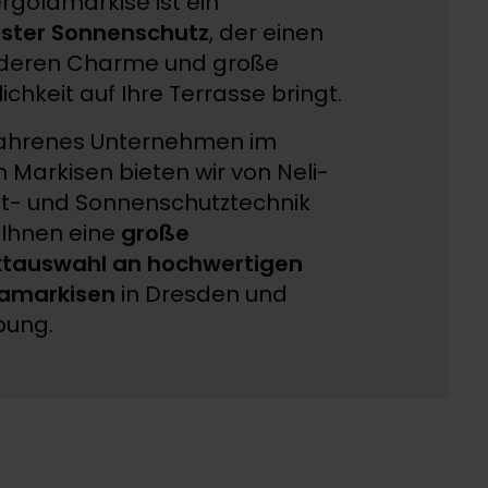
ergolamarkise ist ein
ster Sonnenschutz
, der einen
deren Charme und große
chkeit auf Ihre Terrasse bringt.
fahrenes Unternehmen im
h Markisen bieten wir von Neli-
cht- und Sonnenschutztechnik
Ihnen eine
große
ktauswahl an hochwertigen
lamarkisen
in Dresden und
ung.