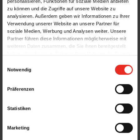
personalisieren, Funktionen für soziale Medien anbieten
zu können und die Zugriffe auf unsere Website zu
analysieren. Außerdem geben wir Informationen zu Ihrer
Verwendung unserer Website an unsere Partner für
soziale Medien, Werbung und Analysen weiter. Unsere
Partner führen diese Informationen möglicherweise mit
weiteren Daten zusammen, die Sie ihnen bereitgestellt
haben oder die sie im Rahmen Ihrer Nutzung der Dienste
gesammelt haben.
E
Notwendig
i
n
w
Präferenzen
i
l
l
Statistiken
i
g
Marketing
Referenzen
u
n