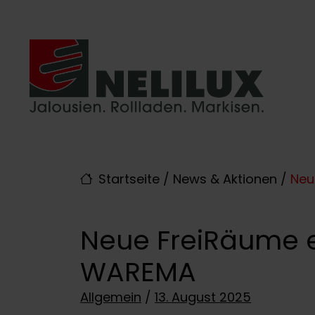
Direkt zur Top-Navigation
Direkt zur Hauptnavigation
Zum Inhalt springen
Direkt zum Footer
Hauptnavigation
Startseite
/
News & Aktionen
/
Neu
Neue FreiRäume e
WAREMA
Posted on
Allgemein
/
13. August 2025