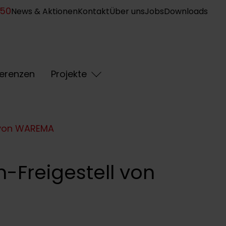
950
News & Aktionen
Kontakt
Über uns
Jobs
Downloads
erenzen
Projekte
l von WAREMA
-Freigestell von