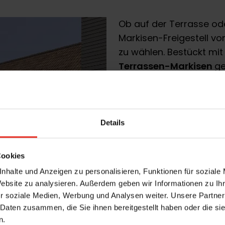
Ob auf der Terrasse od
Markisen-Freigestell vo
zu wählen. Bestückt mi
Terrassen-Markisen
ge
dort, wo Sie ihn benötig
Durch die
fassadenun
Freigestell auch den W
Details
Renovierungen denkm
Fertighäusern
und and
Cookies
Gegebenheiten.
nhalte und Anzeigen zu personalisieren, Funktionen für soziale
Website zu analysieren. Außerdem geben wir Informationen zu I
Die große Auswahl an h
r soziale Medien, Werbung und Analysen weiter. Unsere Partner
Dessins sowie die Viel
 Daten zusammen, die Sie ihnen bereitgestellt haben oder die s
Farbwelt ermöglichen zu
n.