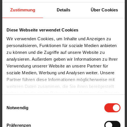
geschoben und rastet auf einer vordefinierten
Zustimmung
Details
Über Cookies
Höhe ein. Von außen ist diese Lösung für das
Auge unsichtbar und integriert sich optimal in
die Architektur.
Diese Webseite verwendet Cookies
Wir verwenden Cookies, um Inhalte und Anzeigen zu
Für
Rollläden und Fenster-Markisen
wird das
personalisieren, Funktionen für soziale Medien anbieten
SecuKit per dezentem Gurt in sekundenschnelle
zu können und die Zugriffe auf unsere Website zu
nach oben gezogen und der Rettungsweg ist
analysieren. Außerdem geben wir Informationen zu Ihrer
Verwendung unserer Website an unsere Partner für
freigelegt.
soziale Medien, Werbung und Analysen weiter. Unsere
Partner führen diese Informationen möglicherweise mit
Sie sind auf der Suche nach einer optimalen
weiteren Daten zusammen, die Sie ihnen bereitgestellt
Lösung im Notfall? Kommen Sie gerne auf uns
haben oder die sie im Rahmen Ihrer Nutzung der Dienste
zu, um die Sicherheit Ihres Gebäudes zu
gesammelt haben.
E
verbessern.
Notwendig
i
n
w
Präferenzen