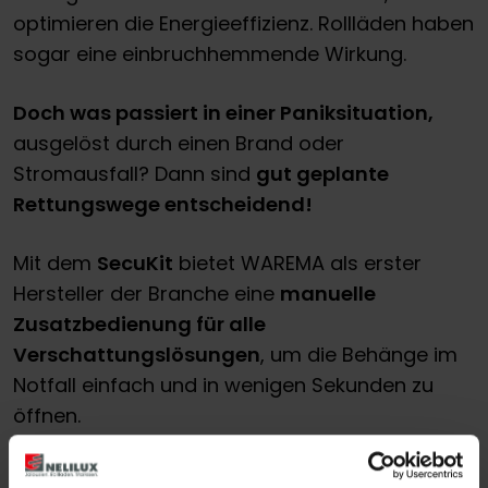
optimieren die Energieeffizienz. Rollläden haben
sogar eine einbruchhemmende Wirkung.
Doch was passiert in einer Paniksituation,
ausgelöst durch einen Brand oder
Stromausfall? Dann sind
gut geplante
Rettungswege entscheidend!
Mit dem
SecuKit
bietet WAREMA als erster
Hersteller der Branche eine
manuelle
Zusatzbedienung für alle
Verschattungslösungen
, um die Behänge im
Notfall einfach und in wenigen Sekunden zu
öffnen.
Das
SecuKit für Raffstoren
wird durch
einfaches Anheben der Endschiene nachoben