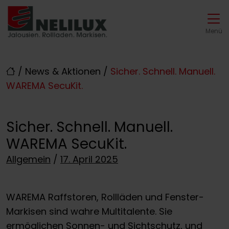
Direkt zur Top-Navigation
Direkt zur Hauptnavigation
Zum Inhalt springen
Direkt zum Footer
Hauptnavigation
Menü
/
News & Aktionen
/
Sicher. Schnell. Manuell.
WAREMA SecuKit.
Sicher. Schnell. Manuell.
WAREMA SecuKit.
Posted on
Allgemein
/
17. April 2025
WAREMA Raffstoren, Rollläden und Fenster-
Markisen sind wahre Multitalente. Sie
ermöglichen Sonnen- und Sichtschutz, und