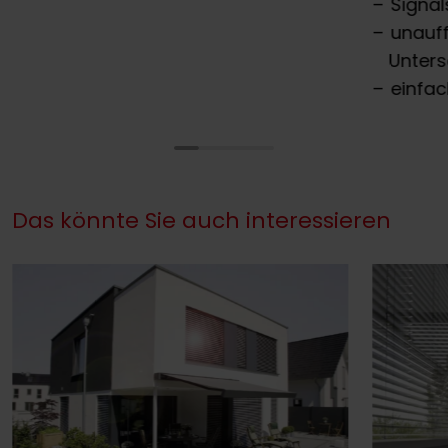
Signal
unauff
Unters
einfac
Das könnte Sie auch interessieren