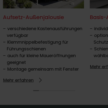
Aufsetz-Außenjalousie
Basis-
verschiedene Kastenausführungen
indivi
verfügbar
optio
Klemmnippelbefestigung für
Schut
Führungsschienen
Schien
auch für kleine Maueröffnungen
wählb
geeignet
Mehr er
Montage gemeinsam mit Fenster
Mehr erfahren