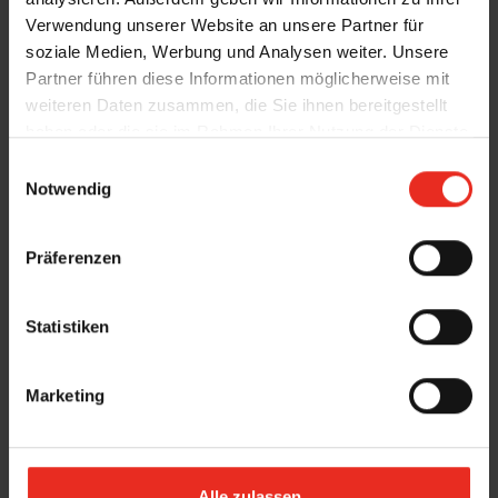
Verwendung unserer Website an unsere Partner für
soziale Medien, Werbung und Analysen weiter. Unsere
Partner führen diese Informationen möglicherweise mit
weiteren Daten zusammen, die Sie ihnen bereitgestellt
haben oder die sie im Rahmen Ihrer Nutzung der Dienste
gesammelt haben.
E
Notwendig
i
n
w
Präferenzen
i
l
l
Statistiken
i
g
Marketing
u
n
g
Details und Varianten
s
Alle zulassen