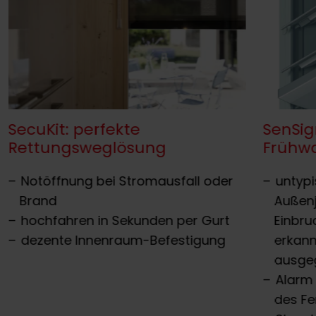
SecuKit: perfekte
SenSig
Rettungsweglösung
Frühw
Notöffnung bei Stromausfall oder
untyp
Brand
Außenj
hochfahren in Sekunden per Gurt
Einbru
dezente Innenraum-Befestigung
erkann
ausge
Alarm 
des Fe