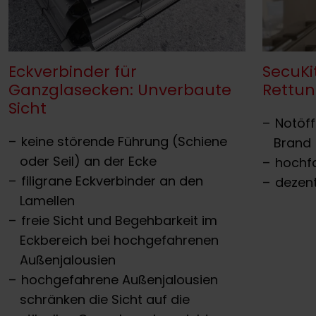
Eckverbinder für
SecuKi
Ganzglasecken: Unverbaute
Rettu
Sicht
Notöff
keine störende Führung (Schiene
Brand
oder Seil) an der Ecke
hochfa
filigrane Eckverbinder an den
dezen
Lamellen
freie Sicht und Begehbarkeit im
Eckbereich bei hochgefahrenen
Außenjalousien
hochgefahrene Außenjalousien
schränken die Sicht auf die