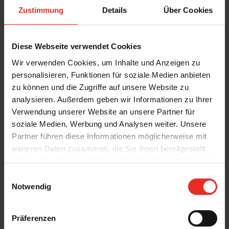
Außenjalousien regulieren das Licht
Zustimmung
Details
Über Cookies
und bieten gleichzeitig Schutz vor
neugierigen Blicken, für mehr
Komfort und Privatsphäre.
Diese Webseite verwendet Cookies
Wir verwenden Cookies, um Inhalte und Anzeigen zu
personalisieren, Funktionen für soziale Medien anbieten
zu können und die Zugriffe auf unsere Website zu
analysieren. Außerdem geben wir Informationen zu Ihrer
Verwendung unserer Website an unsere Partner für
soziale Medien, Werbung und Analysen weiter. Unsere
Partner führen diese Informationen möglicherweise mit
weiteren Daten zusammen, die Sie ihnen bereitgestellt
haben oder die sie im Rahmen Ihrer Nutzung der Dienste
gesammelt haben.
E
Notwendig
i
n
w
Präferenzen
i