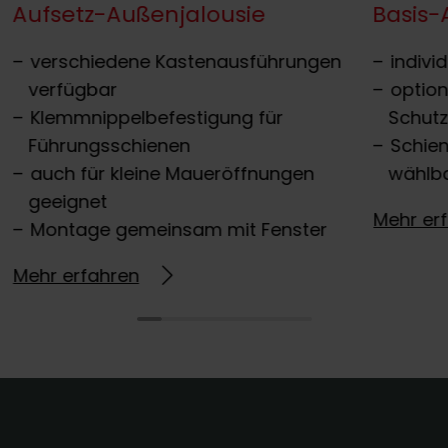
Aufsetz-Außenjalousie
Basis-
verschiedene Kastenausführungen
indivi
verfügbar
optio
Klemmnippelbefestigung für
Schut
Führungsschienen
Schien
auch für kleine Maueröffnungen
wählb
geeignet
Mehr er
Montage gemeinsam mit Fenster
Mehr erfahren