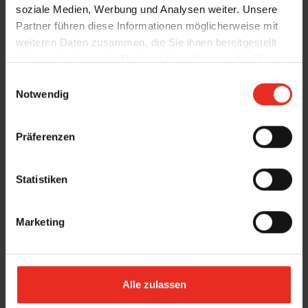
soziale Medien, Werbung und Analysen weiter. Unsere
Partner führen diese Informationen möglicherweise mit
weiteren Daten zusammen, die Sie ihnen bereitgestellt
haben oder die sie im Rahmen Ihrer Nutzung der Dienste
gesammelt haben.
E
Notwendig
i
n
w
Präferenzen
i
l
l
Statistiken
i
g
Marketing
u
Details und Varianten
n
g
s
Alle zulassen
a