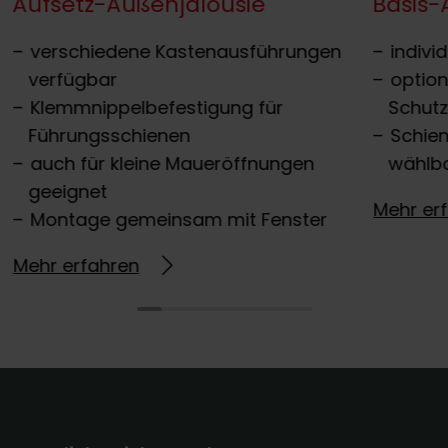
Aufsetz-Außenjalousie
Basis-
verschiedene Kastenausführungen
indivi
verfügbar
optio
Klemmnippelbefestigung für
Schut
Führungsschienen
Schien
auch für kleine Maueröffnungen
wählb
geeignet
Mehr er
Montage gemeinsam mit Fenster
Mehr erfahren