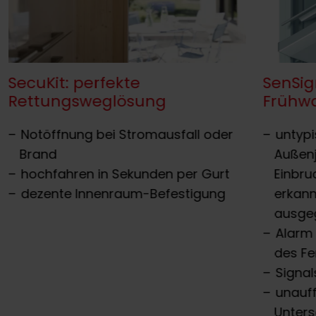
SecuKit: perfekte
SenSig
Rettungsweglösung
Frühw
Notöffnung bei Stromausfall oder
untyp
Brand
Außenj
hochfahren in Sekunden per Gurt
Einbru
dezente Innenraum-Befestigung
erkann
ausge
Alarm 
des Fe
Signal
unauff
Unters